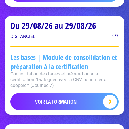
Du 29/08/26 au 29/08/26
CPF
DISTANCIEL
Les bases | Module de consolidation et
préparation à la certification
Consolidation des bases et préparation à la
certification "Dialoguer avec la CNV pour mieux
coopérer" (Journée 7)
VOIR LA FORMATION