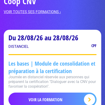
Coop CNV
VOIR TOUTES SES FORMATIONS ›
Du 28/08/26 au 28/08/26
CPF
DISTANCIEL
Les bases | Module de consolidation et
préparation à la certification
Journée en distanciel réservée aux personnes qui
préparent la certification "Dialoguer avec la CNV pour
favoriser la coopération".
VOIR LA FORMATION