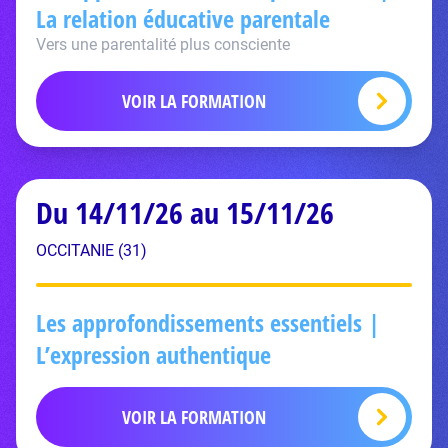
La relation éducative parentale
Vers une parentalité plus consciente
VOIR LA FORMATION
Du 14/11/26 au 15/11/26
OCCITANIE (31)
Les approfondissements essentiels |
L’expression authentique
VOIR LA FORMATION