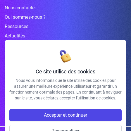
Nous contacter
Qui sommes-nous ?
Ressources
Actualités
Inscrivez-vous à la newsletter
Ce site utilise des cookies
Nous vous informons que le site utilise des cookies pour
assurer une meilleure expérience utilisateur et garantir un
J'accepte de recevoir vos e-mails et confirme avoir pris connaissance de
fonctionnement optimale des pages. En continuant à naviguer
votre politique de confidentialité et mentions légales.
sur le site, vous déclarez accepter l'utilisation de cookies.
S'INSCRIRE
Accepter et continuer
Personnaliser