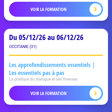
VOIR LA FORMATION
Du 05/12/26 au 06/12/26
OCCITANIE (31)
Les approfondissements essentiels |
Les essentiels pas à pas
La pratique du dialogue et ses finesses
VOIR LA FORMATION