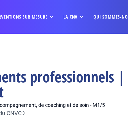
RVENTIONS SUR MESURE
LA CNV
QUI SOMMES-NO
nts professionnels | 
t
'accompagnement, de coaching et de soin - M1/5
e du CNVC
®