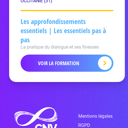
OCCITANIE (31)
Les approfondissements
essentiels | Les essentiels pas à
pas
La pratique du dialogue et ses finesses
VOIR LA FORMATION
Mentions légales
RGPD