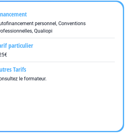
inancement
utofinancement personnel, Conventions
rofessionnelles, Qualiopi
arif particulier
25€
utres Tarifs
onsultez le formateur.