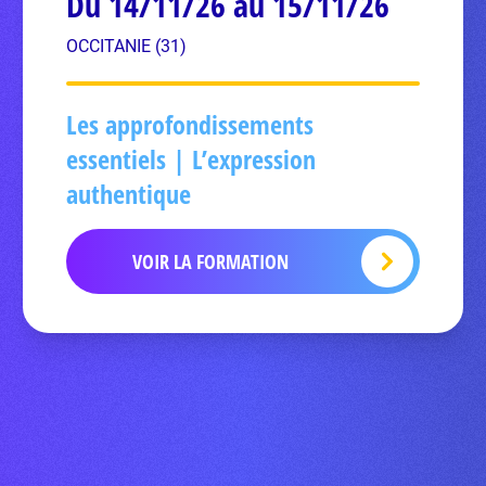
Du 14/11/26 au 15/11/26
OCCITANIE (31)
Les approfondissements
essentiels | L’expression
authentique
VOIR LA FORMATION