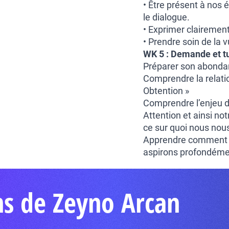
• Être présent à nos
le dialogue.
• Exprimer clairemen
• Prendre soin de la v
WK 5 : Demande et tu
Préparer son abonda
Comprendre la relatio
Obtention »
Comprendre l’enjeu de
Attention et ainsi not
ce sur quoi nous nous 
Apprendre comment m
aspirons profondéme
ns de Zeyno Arcan