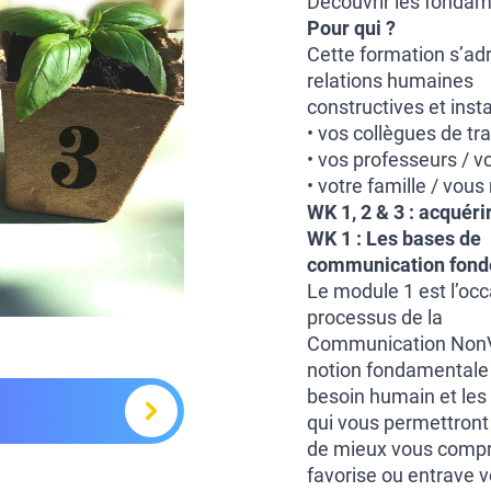
Découvrir les fondam
Pour qui ?
Cette formation s’ad
relations humaines
constructives et inst
• vos collègues de tra
• vos professeurs / v
• votre famille / vo
WK 1, 2 & 3
: acquéri
WK 1 : Les bases de
communication fondée
Le module 1 est l’occ
processus de la
Communication NonVi
notion fondamentale
besoin humain et le
qui vous permettront
de mieux vous compren
favorise ou entrave 