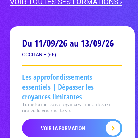
VOIR TOUTES SES FORMATIONS ›
Du 11/09/26 au 13/09/26
OCCITANIE (66)
Les approfondissements
essentiels | Dépasser les
croyances limitantes
Transformer ses croyances limitantes en
nouvelle énergie de vie
VOIR LA FORMATION