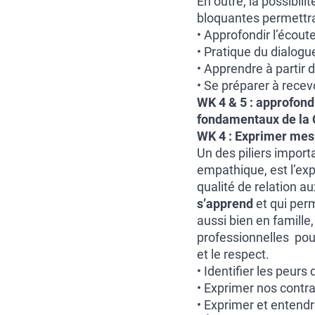
En outre, la possibilit
bloquantes permettra 
• Approfondir l’écou
• Pratique du dialogu
• Apprendre à partir 
• Se préparer à recev
WK 4 & 5 : approfond
fondamentaux de la
WK 4 : Exprimer mes l
Un des piliers import
empathique, est l’exp
qualité de relation a
s’apprend
et qui perm
aussi bien en famille
professionnelles pour
et le respect.
• Identifier les peur
• Exprimer nos contra
• Exprimer et entendr