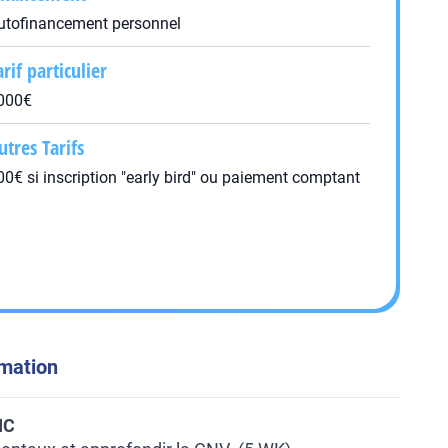
utofinancement personnel
arif particulier
000€
utres Tarifs
00€ si inscription "early bird" ou paiement comptant
rmation
IC