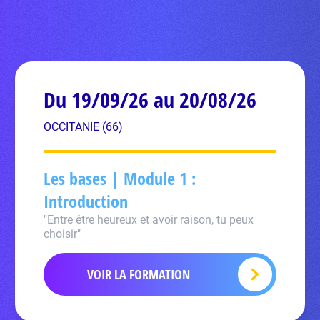
Du 19/09/26 au 20/08/26
OCCITANIE (66)
Les bases | Module 1 :
Introduction
"Entre être heureux et avoir raison, tu peux
choisir"
VOIR LA FORMATION