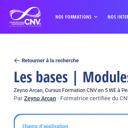
NOS FORMATIONS
NOS INTE
Retourner à la recherche
Les bases | Module
Zeyno Arcan, Cursus Formation CNV en 5 WE à Per
Par
Zeyno Arcan
·
Formatrice certifiée du C
Champ d'application