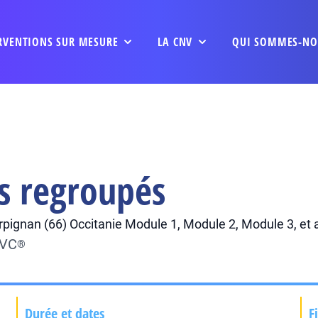
RVENTIONS SUR MESURE
LA CNV
QUI SOMMES-NO
s regroupés
pignan (66) Occitanie Module 1, Module 2, Module 3, et
NVC
®
Durée et dates
F