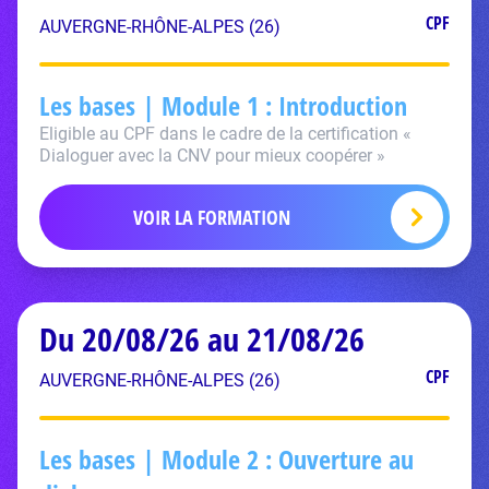
CPF
AUVERGNE-RHÔNE-ALPES (26)
Les bases | Module 1 : Introduction
Eligible au CPF dans le cadre de la certification «
Dialoguer avec la CNV pour mieux coopérer »
VOIR LA FORMATION
Du 20/08/26 au 21/08/26
CPF
AUVERGNE-RHÔNE-ALPES (26)
Les bases | Module 2 : Ouverture au