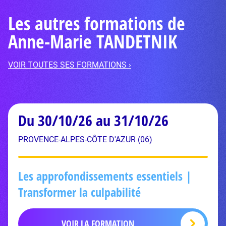
Les autres formations de
Anne-Marie TANDETNIK
VOIR TOUTES SES FORMATIONS ›
Du 30/10/26 au 31/10/26
PROVENCE-ALPES-CÔTE D'AZUR (06)
Les approfondissements essentiels |
Transformer la culpabilité
VOIR LA FORMATION