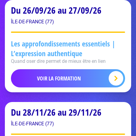
Du 26/09/26 au 27/09/26
ÎLE-DE-FRANCE (77)
Les approfondissements essentiels |
L’expression authentique
Quand oser dire permet de mieux être en lien
VOIR LA FORMATION
Du 28/11/26 au 29/11/26
ÎLE-DE-FRANCE (77)