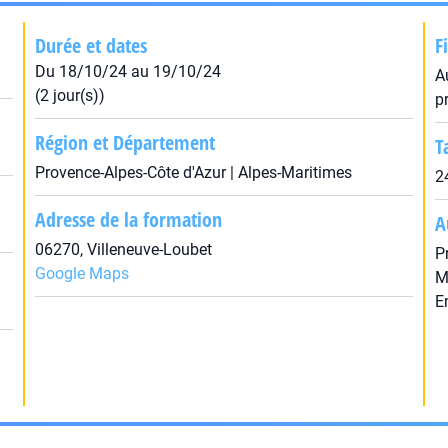
Durée et dates
F
Du 18/10/24 au 19/10/24
A
(2 jour(s))
p
Région et Département
T
Provence-Alpes-Côte d'Azur | Alpes-Maritimes
2
Adresse de la formation
A
06270, Villeneuve-Loubet
P
Google Maps
M
E