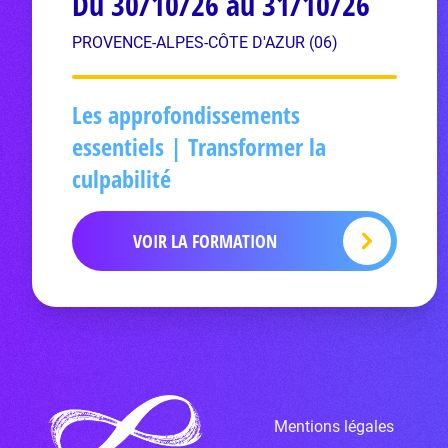
Du 30/10/26 au 31/10/26
PROVENCE-ALPES-CÔTE D'AZUR (06)
Les approfondissements
essentiels | Transformer la
culpabilité
VOIR LA FORMATION
Mentions légales