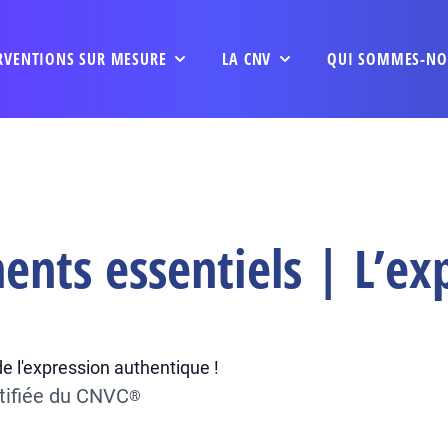
RVENTIONS SUR MESURE
LA CNV
QUI SOMMES-NO
nts essentiels | L’ex
de l'expression authentique !
tifiée du CNVC
®