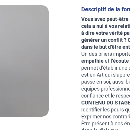
Descriptif de la fo
Vous avez peut-être f
cela a nui à vos rela
à dire votre vérité p
générer un conflit ?
dans le but d’être en
Un des piliers impor
empathie
et
l’écout
permet d’établir une q
est en Art qui s’appre
passe en soi, aussi b
équipes professionnel
confiance et le respe
CONTENU DU STAGE
Identifier les peurs 
Exprimer nos contrar
Être présent à nos é