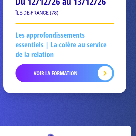
Du 12/12/26 au 13/12/26
ÎLE-DE-FRANCE (78)
Les approfondissements
essentiels | La colère au service
de la relation
VOIR LA FORMATION
Inscrivez-vous à la newsletter