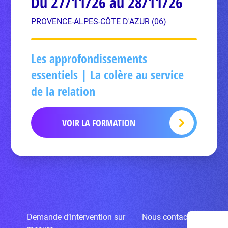
Du 27/11/26 au 28/11/26
PROVENCE-ALPES-CÔTE D'AZUR (06)
Les approfondissements
essentiels | La colère au service
de la relation
VOIR LA FORMATION
Demande d’intervention sur
Nous contacter