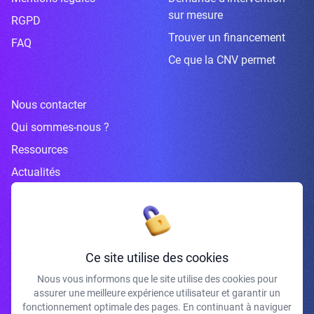
sur mesure
RGPD
Trouver un financement
FAQ
Ce que la CNV permet
Nous contacter
Qui sommes-nous ?
Ressources
Actualités
Inscrivez-vous à la newsletter
Ce site utilise des cookies
Nous vous informons que le site utilise des cookies pour
assurer une meilleure expérience utilisateur et garantir un
J'accepte de recevoir vos e-mails et confirme avoir pris connaissance de
fonctionnement optimale des pages. En continuant à naviguer