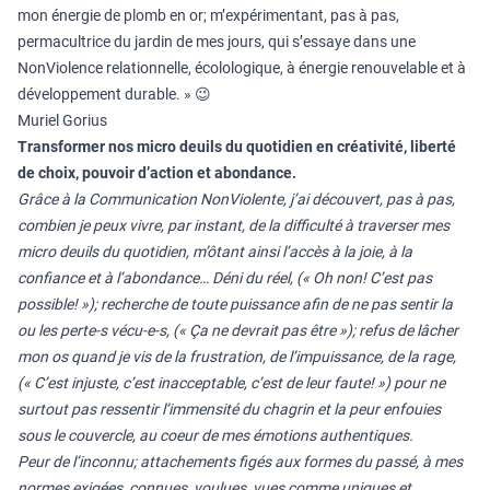
mon énergie de plomb en or; m’expérimentant, pas à pas,
permacultrice du jardin de mes jours, qui s’essaye dans une
NonViolence relationnelle, écolologique, à énergie renouvelable et à
développement durable. » 😉
Muriel Gorius
Transformer nos micro deuils du quotidien en créativité, liberté
de choix, pouvoir d’action et abondance.
Grâce à la Communication NonViolente, j’ai découvert, pas à pas,
combien je peux vivre, par instant, de la difficulté à traverser mes
micro deuils du quotidien, m’ôtant ainsi l’accès à la joie, à la
confiance et à l’abondance… Déni du réel, (« Oh non! C’est pas
possible! »); recherche de toute puissance afin de ne pas sentir la
ou les perte-s vécu-e-s, (« Ça ne devrait pas être »); refus de lâcher
mon os quand je vis de la frustration, de l’impuissance, de la rage,
(« C’est injuste, c’est inacceptable, c’est de leur faute! ») pour ne
surtout pas ressentir l’immensité du chagrin et la peur enfouies
sous le couvercle, au coeur de mes émotions authentiques.
Peur de l’inconnu; attachements figés aux formes du passé, à mes
normes exigées, connues, voulues, vues comme uniques et