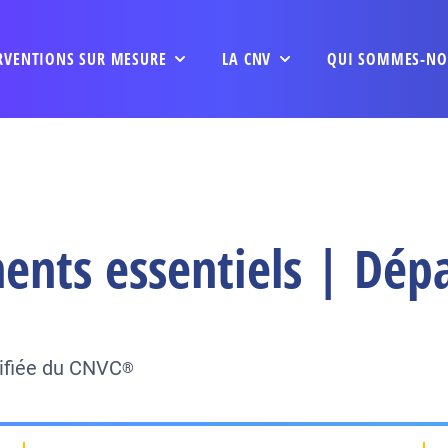
RVENTIONS SUR MESURE
LA CNV
QUI SOMMES-NO
nts essentiels | Dépa
tifiée du CNVC
®