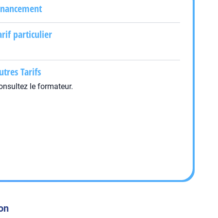
inancement
arif particulier
utres Tarifs
onsultez le formateur.
ion