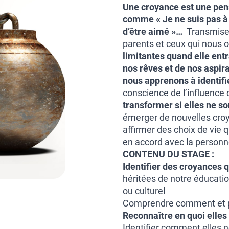
Une croyance est une pens
comme « Je ne suis pas à 
d’être aimé »…
Transmises
parents et ceux qui nous 
limitantes quand elle entr
nos rêves et de nos aspira
nous apprenons à identifi
conscience de l’influence q
transformer si elles ne s
émerger de nouvelles croya
affirmer des choix de vie 
en accord avec la person
CONTENU DU STAGE :
Identifier des croyances 
héritées de notre éducatio
ou culturel
Comprendre comment et po
Reconnaître en quoi elles 
Identifier comment elles n