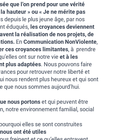
ée que l’on prend pour une vérité
la hauteur » ou « Je ne mérite pas
 depuis le plus jeune âge, par nos
ont éduqués,
les croyances deviennent
avent la réalisation de nos projets, de
tions.
En
Communication NonViolente
,
er ces croyances limitantes
, à prendre
u’elles ont sur notre vie
et à les
ont plus adaptées
. Nous pouvons faire
nces pour retrouver notre liberté et
qui nous rendent plus heureux et qui sont
ne que nous sommes aujourd’hui.
que nous portons
et qui peuvent être
n, notre environnement familial, social
urquoi elles se sont construites
nous ont été utiles
ous freinent et ce qu’elles entravent