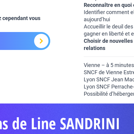
Reconnaître en quoi e
Identifier comment el
z cependant vous
aujourd’hui
Accueillir le deuil de
gagner en liberté et 
Choisir de nouvelles
relations
Vienne – à 5 minutes 
SNCF de Vienne Estre
Lyon SNCF Jean Macé
Lyon SNCF Perrache-V
Possibilité d’héberg
ns de Line SANDRINI