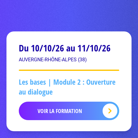
Du 10/10/26 au 11/10/26
AUVERGNE-RHÔNE-ALPES (38)
Les bases | Module 2 : Ouverture
au dialogue
VOIR LA FORMATION