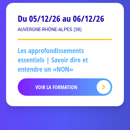
Du 05/12/26 au 06/12/26
AUVERGNE-RHÔNE-ALPES (38)
Les approfondissements
essentiels | Savoir dire et
entendre un «NON»
VOIR LA FORMATION