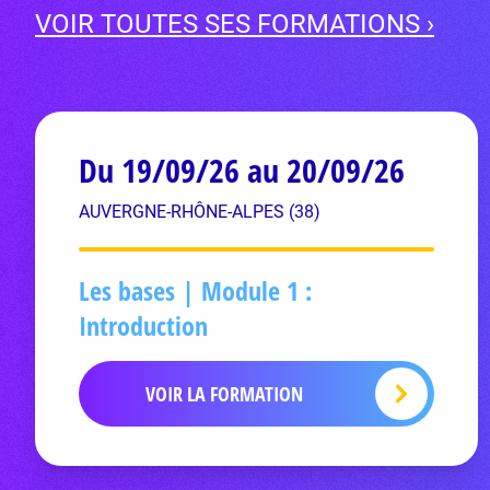
VOIR TOUTES SES FORMATIONS ›
Du 19/09/26 au 20/09/26
AUVERGNE-RHÔNE-ALPES (38)
Les bases | Module 1 :
Introduction
VOIR LA FORMATION