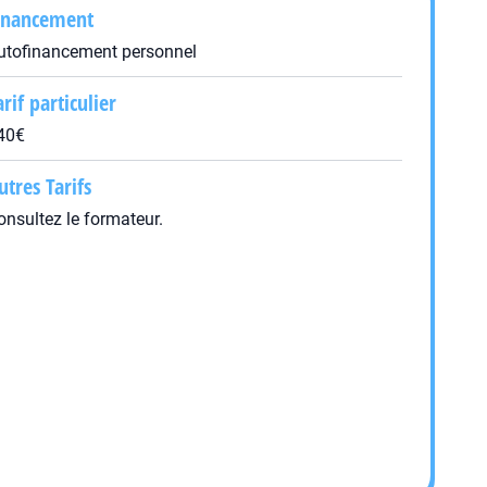
inancement
utofinancement personnel
arif particulier
40€
utres Tarifs
onsultez le formateur.