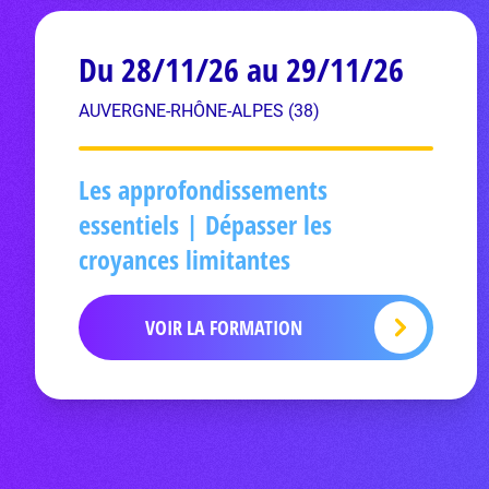
Du 28/11/26 au 29/11/26
AUVERGNE-RHÔNE-ALPES (38)
Les approfondissements
essentiels | Dépasser les
croyances limitantes
VOIR LA FORMATION