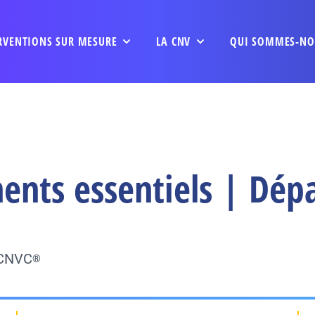
RVENTIONS SUR MESURE
LA CNV
QUI SOMMES-NO
nts essentiels | Dépa
 CNVC
®