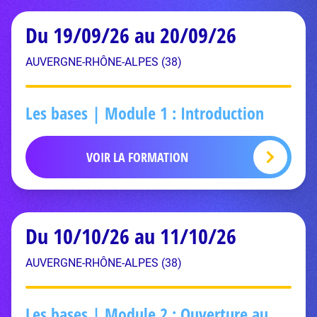
Du 19/09/26 au 20/09/26
AUVERGNE-RHÔNE-ALPES (38)
Les bases | Module 1 : Introduction
VOIR LA FORMATION
Du 10/10/26 au 11/10/26
AUVERGNE-RHÔNE-ALPES (38)
Les bases | Module 2 : Ouverture au