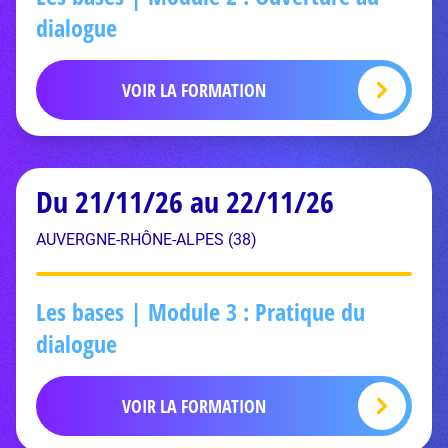
dialogue
VOIR LA FORMATION
Du 21/11/26 au 22/11/26
AUVERGNE-RHÔNE-ALPES (38)
Les bases | Module 3 : Pratique du
dialogue
VOIR LA FORMATION