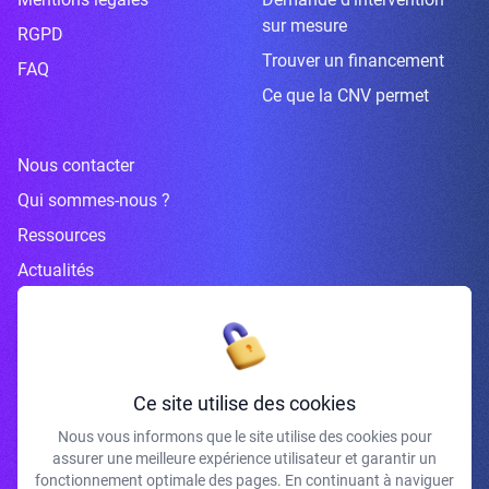
sur mesure
RGPD
Trouver un financement
FAQ
Ce que la CNV permet
Nous contacter
Qui sommes-nous ?
Ressources
Actualités
Inscrivez-vous à la newsletter
Ce site utilise des cookies
Nous vous informons que le site utilise des cookies pour
assurer une meilleure expérience utilisateur et garantir un
J'accepte de recevoir vos e-mails et confirme avoir pris connaissance de
fonctionnement optimale des pages. En continuant à naviguer