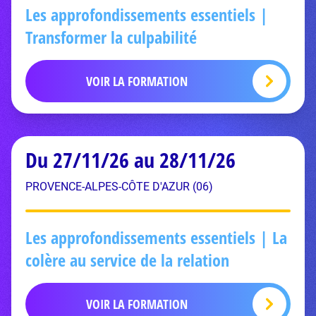
Les approfondissements essentiels |
Transformer la culpabilité
VOIR LA FORMATION
Du 27/11/26 au 28/11/26
PROVENCE-ALPES-CÔTE D'AZUR (06)
Les approfondissements essentiels | La
colère au service de la relation
VOIR LA FORMATION