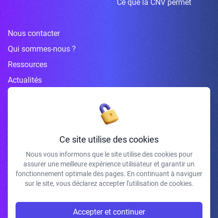
Ce que la CNV permet
Nous contacter
Qui sommes-nous ?
Ressources
Actualités
Inscrivez-vous à la newsletter
Ce site utilise des cookies
Nous vous informons que le site utilise des cookies pour
assurer une meilleure expérience utilisateur et garantir un
J'accepte de recevoir vos e-mails et confirme avoir pris connaissance de
fonctionnement optimale des pages. En continuant à naviguer
votre politique de confidentialité et mentions légales.
sur le site, vous déclarez accepter l'utilisation de cookies.
S'INSCRIRE
Accepter et continuer