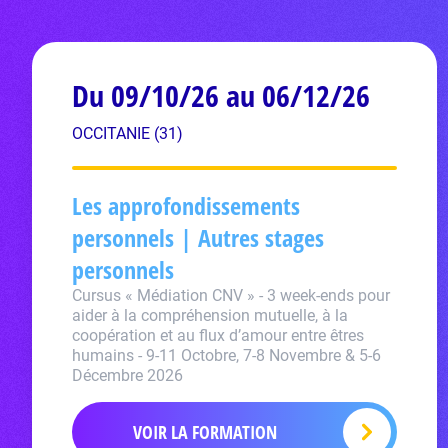
Du 09/10/26 au 06/12/26
OCCITANIE (31)
Les approfondissements
personnels | Autres stages
personnels
Cursus « Médiation CNV » - 3 week-ends pour
aider à la compréhension mutuelle, à la
coopération et au flux d’amour entre êtres
humains - 9-11 Octobre, 7-8 Novembre & 5-6
Décembre 2026
VOIR LA FORMATION