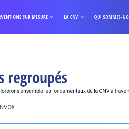
RVENTIONS SUR MESURE
LA CNV
QUI SOMMES-NO
s regroupés
lorerons ensemble les fondamentaux de la CNV à travers
 CNVC
®