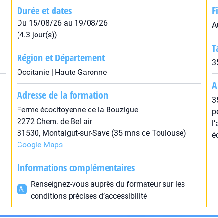
Durée et dates
F
Du 15/08/26 au 19/08/26
A
(4.3 jour(s))
T
Région et Département
3
Occitanie | Haute-Garonne
A
Adresse de la formation
3
Ferme écocitoyenne de la Bouzigue
p
2272 Chem. de Bel air
l
31530, Montaigut-sur-Save (35 mns de Toulouse)
éc
Google Maps
Informations complémentaires
Renseignez-vous auprès du formateur sur les
conditions précises d’accessibilité