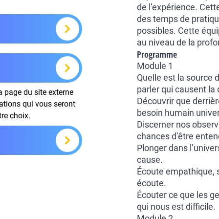
de l’expérience. Cette
des temps de pratiqu
possibles. Cette équ
au niveau de la profo
Programme
Module 1
Quelle est la source 
parler qui causent la
la page du site externe
Découvrir que derrièr
mations qui vous seront
besoin humain univer
tre choix.
Discerner nos observa
chances d’être enten
Plonger dans l’univers
cause.
Écoute empathique, so
écoute.
Écouter ce que les g
qui nous est difficile.
Module 2