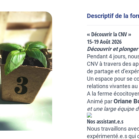
Descriptif de la fo
« Découvrir la CNV »
15-19 Août 2026
Découvrir et plonge
Pendant 4 jours, nou
CNV à travers des ap
de partage et d’expé
Un espace pour se co
relations vivantes au
A la ferme écocitoy
Oriane B
Animé par
et une large équipe d
Nos assistant.e.s
Nous travaillons avec
expérimenté.e.s qui c