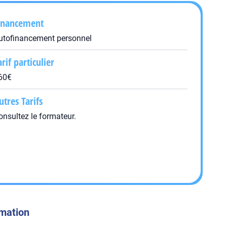
inancement
utofinancement personnel
arif particulier
60€
utres Tarifs
onsultez le formateur.
rmation