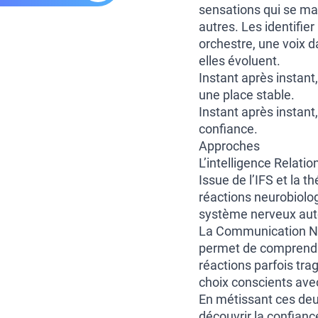
sensations qui se mani
autres. Les identifi
orchestre, une voix da
elles évoluent.
Instant après instant
une place stable.
Instant après instant,
confiance.
Approches
L’intelligence Relatio
Issue de l’IFS et la t
réactions neurobiolog
système nerveux aut
La Communication N
permet de comprendre
réactions parfois tra
choix conscients ave
En métissant ces deu
découvrir la confianc