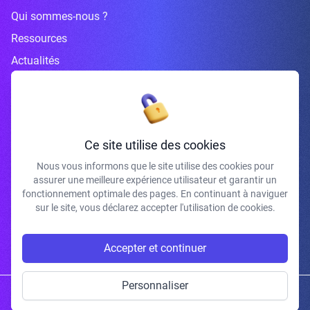
Qui sommes-nous ?
Ressources
Actualités
Inscrivez-vous à la newsletter
Ce site utilise des cookies
Nous vous informons que le site utilise des cookies pour
assurer une meilleure expérience utilisateur et garantir un
J'accepte de recevoir vos e-mails et confirme avoir pris connaissance de
fonctionnement optimale des pages. En continuant à naviguer
votre politique de confidentialité et mentions légales.
sur le site, vous déclarez accepter l'utilisation de cookies.
S'INSCRIRE
Accepter et continuer
Personnaliser
Copyright © 2026 | Gum Studio. Tous droits réservés.