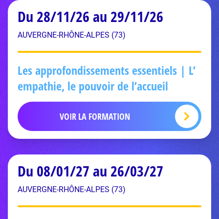
Du 28/11/26 au 29/11/26
AUVERGNE-RHÔNE-ALPES (73)
Les approfondissements essentiels | L’
empathie, le pouvoir de l’accueil
VOIR LA FORMATION
Du 08/01/27 au 26/03/27
AUVERGNE-RHÔNE-ALPES (73)