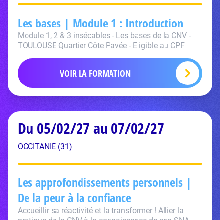
Les bases | Module 1 : Introduction
Module 1, 2 & 3 insécables - Les bases de la CNV -
TOULOUSE Quartier Côte Pavée - Eligible au CPF
VOIR LA FORMATION
Du 05/02/27 au 07/02/27
OCCITANIE (31)
Les approfondissements personnels |
De la peur à la confiance
Accueillir sa réactivité et la transformer ! Allier la