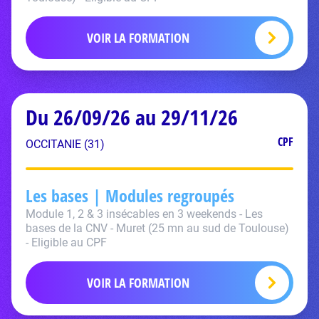
VOIR LA FORMATION
Du 26/09/26 au 29/11/26
CPF
OCCITANIE (31)
Les bases | Modules regroupés
Module 1, 2 & 3 insécables en 3 weekends - Les
bases de la CNV - Muret (25 mn au sud de Toulouse)
- Eligible au CPF
VOIR LA FORMATION