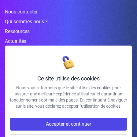
Nous contacter
Qui sommes-nous ?
Ressources
Actualités
Inscrivez-vous à la newsletter
Ce site utilise des cookies
Nous vous informons que le site utilise des cookies pour
assurer une meilleure expérience utilisateur et garantir un
J'accepte de recevoir vos e-mails et confirme avoir pris connaissance de
fonctionnement optimale des pages. En continuant à naviguer
votre politique de confidentialité et mentions légales.
sur le site, vous déclarez accepter l'utilisation de cookies.
S'INSCRIRE
Accepter et continuer