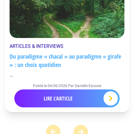
ARTICLES & INTERVIEWS
Du paradigme « chacal » au paradigme « girafe
» : un choix quotidien
...
Publié le
04/06/2026
Par Danielle Escoula
LIRE L'ARTICLE