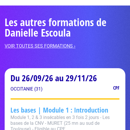
Les autres formations de
Danielle Escoula
VOIR TOUTES SES FORMATIONS ›
Du 26/09/26 au 29/11/26
CPF
OCCITANIE (31)
Les bases | Module 1 : Introduction
Module 1, 2 & 3 insécables en 3 fois 2 jours - Les
bases de la CNV - MURET (25 mn au sud de
Toulouse) - Eligible au CPF