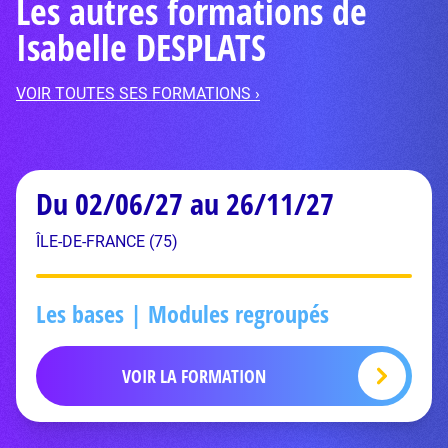
Les autres formations de
Isabelle DESPLATS
VOIR TOUTES SES FORMATIONS ›
Du 02/06/27 au 26/11/27
ÎLE-DE-FRANCE (75)
Les bases | Modules regroupés
VOIR LA FORMATION