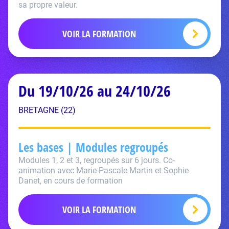
sa propre valeur.
VOIR LA FORMATION
Du 19/10/26 au 24/10/26
BRETAGNE (22)
Les bases | Modules regroupés
Modules 1, 2 et 3, regroupés sur 6 jours. Co-
animation avec Marie-Pascale Martin et Sophie
Danet, en cours de formation
VOIR LA FORMATION