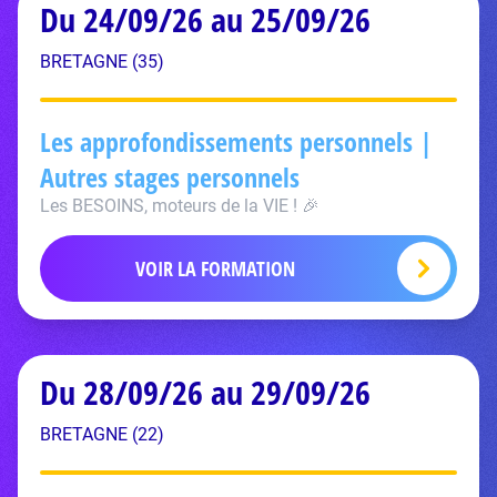
Du 24/09/26 au 25/09/26
BRETAGNE (35)
Les approfondissements personnels |
Autres stages personnels
Les BESOINS, moteurs de la VIE ! 🎉
VOIR LA FORMATION
Du 28/09/26 au 29/09/26
BRETAGNE (22)