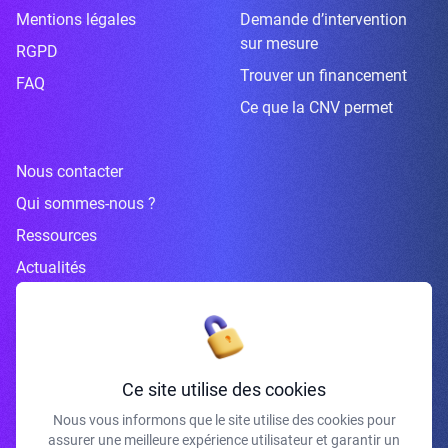
Mentions légales
Demande d’intervention
sur mesure
RGPD
Trouver un financement
FAQ
Ce que la CNV permet
Nous contacter
Qui sommes-nous ?
Ressources
Actualités
Inscrivez-vous à la newsletter
Ce site utilise des cookies
Nous vous informons que le site utilise des cookies pour
assurer une meilleure expérience utilisateur et garantir un