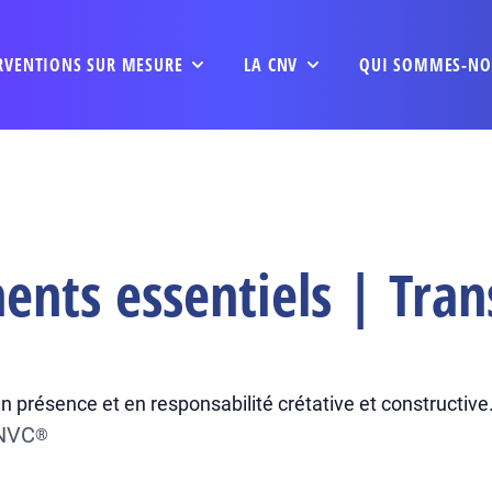
RVENTIONS SUR MESURE
LA CNV
QUI SOMMES-NO
ents essentiels | Tran
n présence et en responsabilité crétative et constructive
CNVC
®