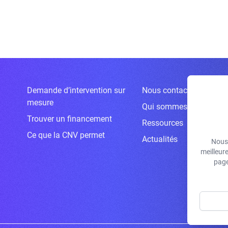
Demande d’intervention sur
Nous contacter
mesure
Qui sommes-nous ?
Trouver un financement
Ressources
Ce que la CNV permet
Actualités
Nous 
meilleur
page