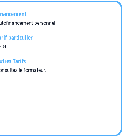
inancement
utofinancement personnel
arif particulier
30€
utres Tarifs
onsultez le formateur.