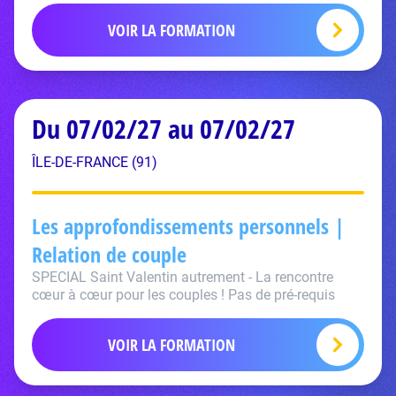
VOIR LA FORMATION
Du 07/02/27 au 07/02/27
ÎLE-DE-FRANCE (91)
Les approfondissements personnels |
Relation de couple
SPECIAL Saint Valentin autrement - La rencontre
cœur à cœur pour les couples ! Pas de pré-requis
VOIR LA FORMATION