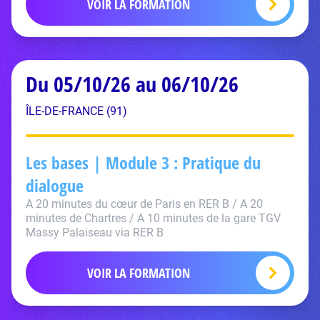
VOIR LA FORMATION
Du 05/10/26 au 06/10/26
ÎLE-DE-FRANCE (91)
Les bases | Module 3 : Pratique du
dialogue
A 20 minutes du cœur de Paris en RER B / A 20
minutes de Chartres / A 10 minutes de la gare TGV
Massy Palaiseau via RER B
VOIR LA FORMATION