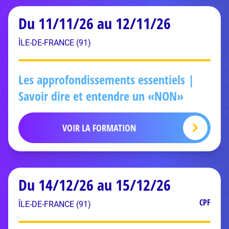
Du 11/11/26 au 12/11/26
ÎLE-DE-FRANCE (91)
Les approfondissements essentiels |
Savoir dire et entendre un «NON»
VOIR LA FORMATION
Du 14/12/26 au 15/12/26
CPF
ÎLE-DE-FRANCE (91)