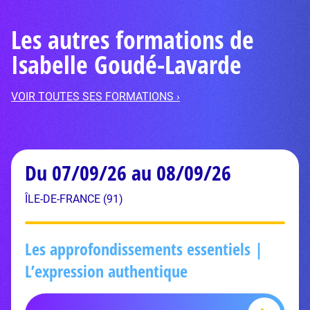
Les autres formations de
Isabelle Goudé-Lavarde
VOIR TOUTES SES FORMATIONS ›
Du 07/09/26 au 08/09/26
ÎLE-DE-FRANCE (91)
Les approfondissements essentiels |
L’expression authentique