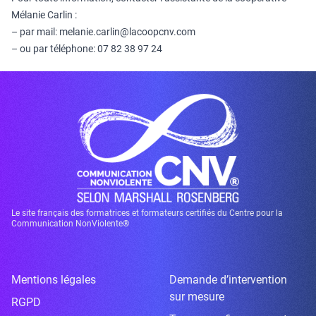
Mélanie Carlin :
– par mail: melanie.carlin@lacoopcnv.com
– ou par téléphone: 07 82 38 97 24
Le site français des formatrices et formateurs certifiés du Centre pour la
Communication NonViolente®
Mentions légales
Demande d’intervention
sur mesure
RGPD