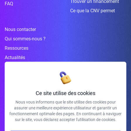
Trouver un financement
FAQ
Ce que la CNV permet
Nous contacter
Qui sommes-nous ?
Ressources
Actualités
Inscrivez-vous à la newsletter
Ce site utilise des cookies
Nous vous informons que le site utilise des cookies pour
assurer une meilleure expérience utilisateur et garantir un
J'accepte de recevoir vos e-mails et confirme avoir pris connaissance de
fonctionnement optimale des pages. En continuant à naviguer
votre politique de confidentialité et mentions légales.
sur le site, vous déclarez accepter l'utilisation de cookies.