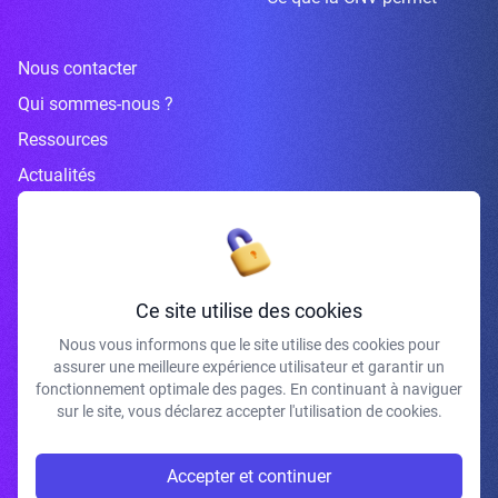
Nous contacter
Qui sommes-nous ?
Ressources
Actualités
Inscrivez-vous à la newsletter
Ce site utilise des cookies
Nous vous informons que le site utilise des cookies pour
assurer une meilleure expérience utilisateur et garantir un
J'accepte de recevoir vos e-mails et confirme avoir pris connaissance de
fonctionnement optimale des pages. En continuant à naviguer
votre politique de confidentialité et mentions légales.
sur le site, vous déclarez accepter l'utilisation de cookies.
S'INSCRIRE
Accepter et continuer