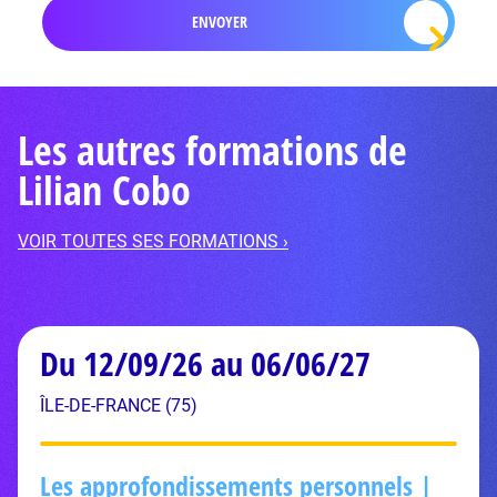
Les autres formations de
Lilian Cobo
VOIR TOUTES SES FORMATIONS ›
Du 12/09/26 au 06/06/27
ÎLE-DE-FRANCE (75)
Les approfondissements personnels |