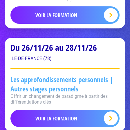
VOIR LA FORMATION
Du 26/11/26 au 28/11/26
ÎLE-DE-FRANCE (78)
Les approfondissements personnels |
Autres stages personnels
Offrir un changement de paradigme à partir des
différentiations clés
VOIR LA FORMATION