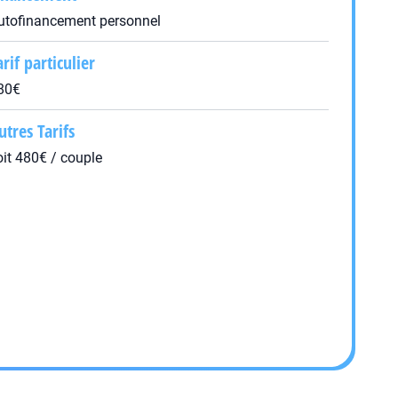
utofinancement personnel
arif particulier
80€
utres Tarifs
oit 480€ / couple