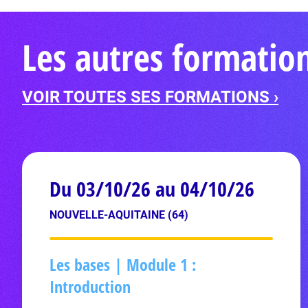
Les autres formation
VOIR TOUTES SES FORMATIONS ›
Du 03/10/26 au 04/10/26
NOUVELLE-AQUITAINE (64)
Les bases | Module 1 :
Introduction