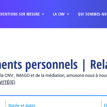
RVENTIONS SUR MESURE
LA CNV
QUI SOMMES-NO
ents personnels | Rel
a CNV , IMAGO et de la médiation, amusons-nous à nous re
VITÉ(E)
Durée et dates
F