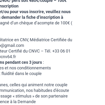
240€/ pers soit 480€/couple – 100€
nscription
t/ou pour vous inscrire, veuillez nous
 demander la fiche d’inscription à
gné d’un chèque d’acompte de 100€ (
tatrice en CNV, Médiatrice Certifiée du
lo@gmail.com
ur Certifié du CNVC – Tél. +33 06 01
@cnv64.fr
ons pendant ces 3 jours
:
mes et nos conditionnements
 fluidité dans le couple
nes, celles qui animent notre couple
communication, nos habitudes d’écoute
ssage « stimulus » de son partenaire
gence à la Demande