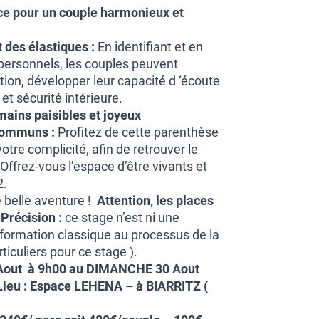
e pour un couple harmonieux et
 des élastiques :
En identifiant et en
s personnels, les couples peuvent
ion, développer leur capacité d ‘écoute
et sécurité intérieure.
mains paisibles et joyeux
communs :
Profitez de cette parenthèse
votre complicité, afin de retrouver le
Offrez-vous l’espace d’être vivants et
2.
 belle aventure !
Attention, les places
 P
récision :
ce stage n’est ni une
 formation classique au processus de la
ticuliers pour ce stage ).
Aout à 9h00 au DIMANCHE 30 Aout
Lieu :
Espace LEHENA – à BIARRITZ
(