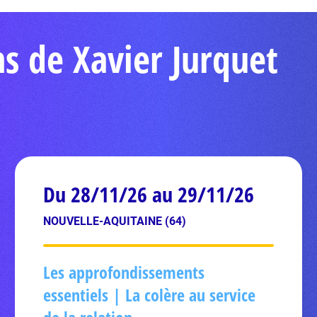
s de Xavier Jurquet
Du 28/11/26 au 29/11/26
NOUVELLE-AQUITAINE (64)
Les approfondissements
essentiels | La colère au service