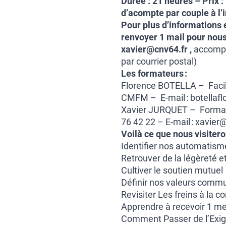
Durée :
21 heures
–
Prix :
d’acompte par couple à l’i
Pour plus d’informations e
renvoyer 1 mail pour nous
xavier@cnv64.fr ,
accompa
par courrier postal)
Les formateurs :
Florence BOTELLA – Facili
CMFM – E-mail : botellaf
Xavier JURQUET – Formate
76 42 22 – E-mail : xavier
Voilà ce que nous visiter
Identifier nos automatis
Retrouver de la légèreté et
Cultiver le soutien mutuel
Définir nos valeurs commu
Revisiter Les freins à la 
Apprendre à recevoir 1 me
Comment Passer de l’Exi