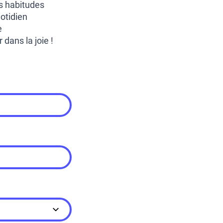
s habitudes
otidien
e
 dans la joie !