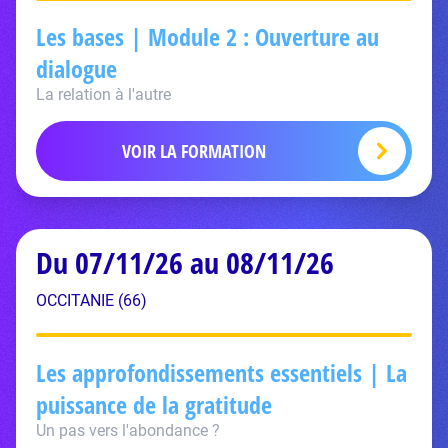
Les bases | Module 2 : Ouverture au
dialogue
La relation à l'autre
VOIR LA FORMATION
Du 07/11/26 au 08/11/26
OCCITANIE (66)
Les approfondissements essentiels | La
puissance de la gratitude
Un pas vers l'abondance ?