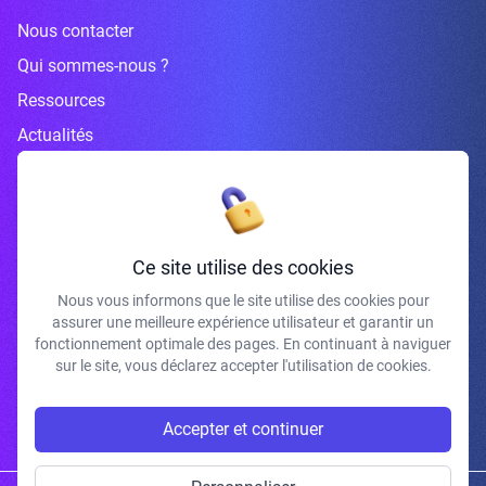
Nous contacter
Qui sommes-nous ?
Ressources
Actualités
Inscrivez-vous à la newsletter
Ce site utilise des cookies
Nous vous informons que le site utilise des cookies pour
assurer une meilleure expérience utilisateur et garantir un
J'accepte de recevoir vos e-mails et confirme avoir pris connaissance de
fonctionnement optimale des pages. En continuant à naviguer
votre politique de confidentialité et mentions légales.
sur le site, vous déclarez accepter l'utilisation de cookies.
S'INSCRIRE
Accepter et continuer