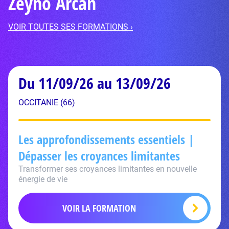
Zeyno Arcan
VOIR TOUTES SES FORMATIONS ›
Du 11/09/26 au 13/09/26
OCCITANIE (66)
Les approfondissements essentiels |
Dépasser les croyances limitantes
Transformer ses croyances limitantes en nouvelle
énergie de vie
VOIR LA FORMATION