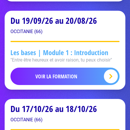
Du 19/09/26 au 20/08/26
OCCITANIE (66)
Les bases | Module 1 : Introduction
"Entre être heureux et avoir raison, tu peux choisir"
VOIR LA FORMATION
Du 17/10/26 au 18/10/26
OCCITANIE (66)