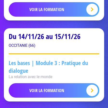
VOIR LA FORMATION
Du 14/11/26 au 15/11/26
OCCITANIE (66)
Les bases | Module 3 : Pratique du
dialogue
La relation avec le monde
VOIR LA FORMATION