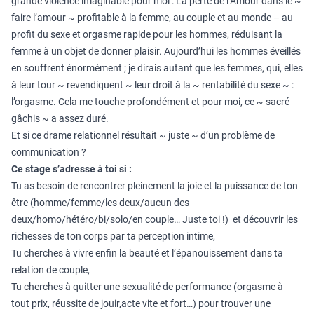
grande violence imaginable pour moi : La perte de l’Amour dans le ~
faire l’amour ~ profitable à la femme, au couple et au monde – au
profit du sexe et orgasme rapide pour les hommes, réduisant la
femme à un objet de donner plaisir. Aujourd’hui les hommes éveillés
en souffrent énormément ; je dirais autant que les femmes, qui, elles
à leur tour ~ revendiquent ~ leur droit à la ~ rentabilité du sexe ~ :
l’orgasme. Cela me touche profondément et pour moi, ce ~ sacré
gâchis ~ a assez duré.
Et si ce drame relationnel résultait ~ juste ~ d’un problème de
communication ?
Ce stage s’adresse à toi si :
Tu as besoin de rencontrer pleinement la joie et la puissance de ton
être (homme/femme/les deux/aucun des
deux/homo/hétéro/bi/solo/en couple… Juste toi !) et découvrir les
richesses de ton corps par ta perception intime,
Tu cherches à vivre enfin la beauté et l’épanouissement dans ta
relation de couple,
Tu cherches à quitter une sexualité de performance (orgasme à
tout prix, réussite de jouir,acte vite et fort…) pour trouver une