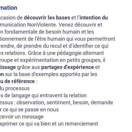
rmation
ccasion de
découvrir les bases
et l’
intention du
unication NonViolente. Venez découvrir et
on fondamentale de besoin humain et les
ionnement de l’être humain qui vous permettront
dre, de prendre du recul et d’identifier ce qui
es relations. Grâce à une pédagogie alternant
oupe et expérimentation en petits groupes, il
tissage
grâce aux
partages d’expérience
et
on
sur la base d’exemples apportés par les
u de référence
:
 du processus
 de langage qui entravent la relation
essus : observation, sentiment, besoin, demande
er ce qui se passe en nous
ecevoir un message
 exprimer ce qui va bien et un remerciement