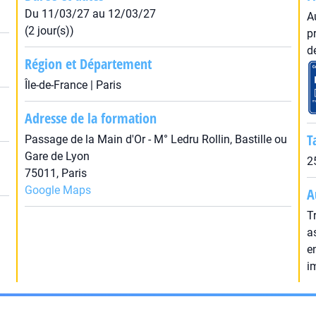
Du 11/03/27 au 12/03/27
A
(2 jour(s))
p
d
Région et Département
Île-de-France | Paris
Adresse de la formation
T
Passage de la Main d'Or - M° Ledru Rollin, Bastille ou
Gare de Lyon
2
75011, Paris
Google Maps
A
T
a
e
i