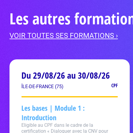
Les autres formati
VOIR TOUTES SES FORMATIONS ›
Du 29/08/26 au 30/08/26
CPF
ÎLE-DE-FRANCE (75)
Les bases | Module 1 :
Introduction
Eligible au CPF dans le cadre de la
certification « Dialoguer avec la CNV pour