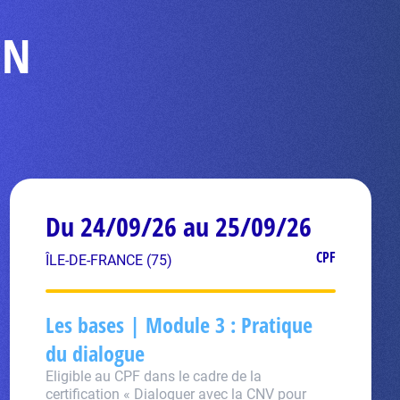
ON
Du 24/09/26 au 25/09/26
CPF
ÎLE-DE-FRANCE (75)
Les bases | Module 3 : Pratique
du dialogue
Eligible au CPF dans le cadre de la
certification « Dialoguer avec la CNV pour