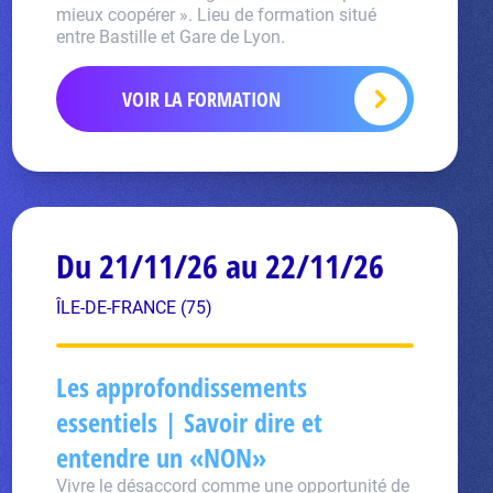
mieux coopérer ». Lieu de formation situé
entre Bastille et Gare de Lyon.
VOIR LA FORMATION
Du 21/11/26 au 22/11/26
ÎLE-DE-FRANCE (75)
Les approfondissements
essentiels | Savoir dire et
entendre un «NON»
Vivre le désaccord comme une opportunité de