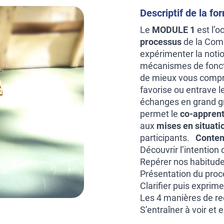
Descriptif de la fo
Le
MODULE 1
est l’o
processus
de la Comm
expérimenter la noti
mécanismes de fonct
de mieux vous compren
favorise ou entrave l
échanges en grand gr
permet le
co-appren
aux
mises en situati
participants.
Conten
Découvrir l’intention
Repérer nos habitudes
Présentation du proc
Clarifier puis exprim
Les 4 manières de r
S’entraîner à voir et