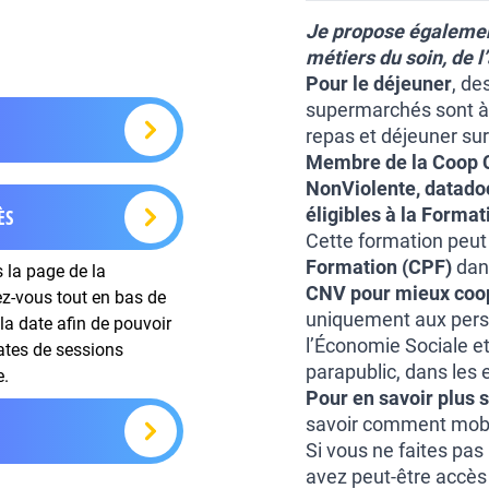
Je propose également
métiers du soin, de
Pour le déjeuner
, de
supermarchés sont à 
repas et déjeuner sur
Membre de la Coop 
NonViolente, datadoc
éligibles à la Forma
ÈS
Cette formation peut
Formation (CPF)
dans
s la page de la
CNV pour mieux coo
ez-vous tout en bas de
uniquement aux pers
la date afin de pouvoir
l’Économie Sociale et
dates de sessions
parapublic, dans les 
e.
Pour en savoir plus s
savoir comment mobil
Si vous ne faites pas
avez peut-être accès