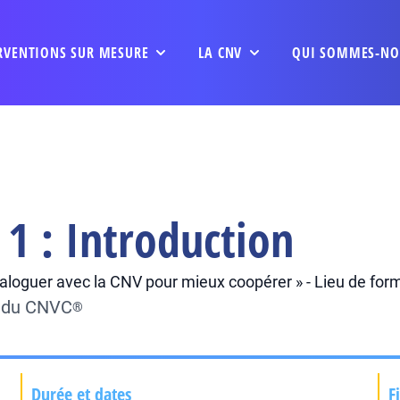
RVENTIONS SUR MESURE
LA CNV
QUI SOMMES-NO
1 : Introduction
 Dialoguer avec la CNV pour mieux coopérer » - Lieu de for
e du CNVC
®
Durée et dates
F