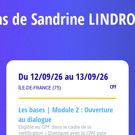
ons de Sandrine LINDR
Du 12/09/26 au 13/09/26
CPF
ÎLE-DE-FRANCE (75)
Les bases | Module 2 : Ouverture
au dialogue
Eligible au CPF dans le cadre de la
certification « Dialoguer avec la CNV pour