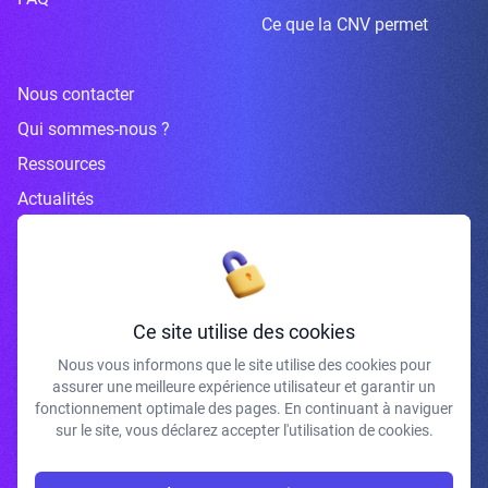
Ce que la CNV permet
Nous contacter
Qui sommes-nous ?
Ressources
Actualités
Inscrivez-vous à la newsletter
Ce site utilise des cookies
Nous vous informons que le site utilise des cookies pour
assurer une meilleure expérience utilisateur et garantir un
J'accepte de recevoir vos e-mails et confirme avoir pris connaissance de
fonctionnement optimale des pages. En continuant à naviguer
votre politique de confidentialité et mentions légales.
sur le site, vous déclarez accepter l'utilisation de cookies.
S'INSCRIRE