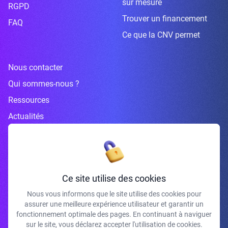
sur mesure
RGPD
Trouver un financement
FAQ
Ce que la CNV permet
Nous contacter
Qui sommes-nous ?
Ressources
Actualités
Inscrivez-vous à la newsletter
Ce site utilise des cookies
Nous vous informons que le site utilise des cookies pour
assurer une meilleure expérience utilisateur et garantir un
J'accepte de recevoir vos e-mails et confirme avoir pris connaissance de
fonctionnement optimale des pages. En continuant à naviguer
votre politique de confidentialité et mentions légales.
sur le site, vous déclarez accepter l'utilisation de cookies.