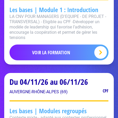
Les bases | Module 1 : Introduction
LA CNV POUR MANAGERS (D'EQUIPE - DE PROJET -
TRANSVERSAL) - Eligible au CPF -Développer un
modèle de leadership qui favorise l’adhésion,
encourage la coopération et permet de gérer les
tensions
VOIR LA FORMATION
Du 04/11/26 au 06/11/26
CPF
AUVERGNE-RHÔNE-ALPES (69)
Les bases | Modules regroupés
Contexte mixte - adapté aux contextes professionnel