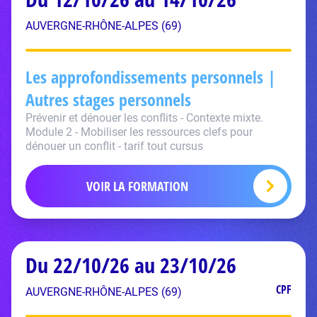
AUVERGNE-RHÔNE-ALPES (69)
Les approfondissements personnels |
Autres stages personnels
Prévenir et dénouer les conflits - Contexte mixte.
Module 2 - Mobiliser les ressources clefs pour
dénouer un conflit - tarif tout cursus
VOIR LA FORMATION
Du 22/10/26 au 23/10/26
CPF
AUVERGNE-RHÔNE-ALPES (69)