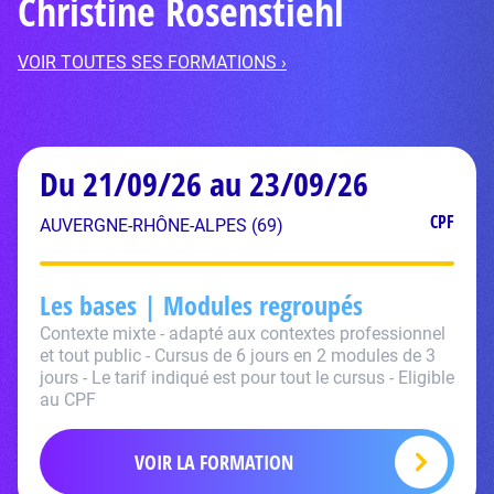
Christine Rosenstiehl
VOIR TOUTES SES FORMATIONS ›
Du 21/09/26 au 23/09/26
CPF
AUVERGNE-RHÔNE-ALPES (69)
Les bases | Modules regroupés
Contexte mixte - adapté aux contextes professionnel
et tout public - Cursus de 6 jours en 2 modules de 3
jours - Le tarif indiqué est pour tout le cursus - Eligible
au CPF
VOIR LA FORMATION