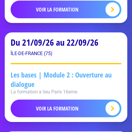
VOIR LA FORMATION
Du 21/09/26 au 22/09/26
ÎLE-DE-FRANCE (75)
Les bases | Module 2 : Ouverture au
dialogue
La formation a lieu Paris 16eme
VOIR LA FORMATION