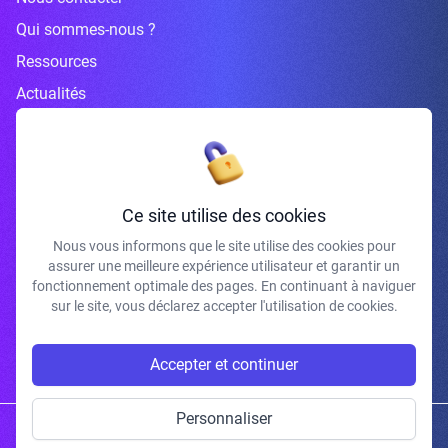
Qui sommes-nous ?
Ressources
Actualités
Inscrivez-vous à la newsletter
Ce site utilise des cookies
Nous vous informons que le site utilise des cookies pour
assurer une meilleure expérience utilisateur et garantir un
J'accepte de recevoir vos e-mails et confirme avoir pris connaissance de
fonctionnement optimale des pages. En continuant à naviguer
votre politique de confidentialité et mentions légales.
sur le site, vous déclarez accepter l'utilisation de cookies.
S'INSCRIRE
Accepter et continuer
Personnaliser
Copyright © 2026 | Gum Studio. Tous droits réservés.