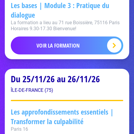
Les bases | Module 3 : Pratique du
dialogue
La formation a lieu au 71 rue Boissière, 75116 Paris
Horaires 9.30-17.30 Bienvenue!
VOIR LA FORMATION
Du 25/11/26 au 26/11/26
ÎLE-DE-FRANCE (75)
Les approfondissements essentiels |
Transformer la culpabilité
Paris 16