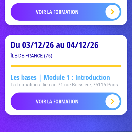
VOIR LA FORMATION
Du 03/12/26 au 04/12/26
ÎLE-DE-FRANCE (75)
Les bases | Module 1 : Introduction
La formation a lieu au 71 rue Boissière, 75116 Paris
VOIR LA FORMATION