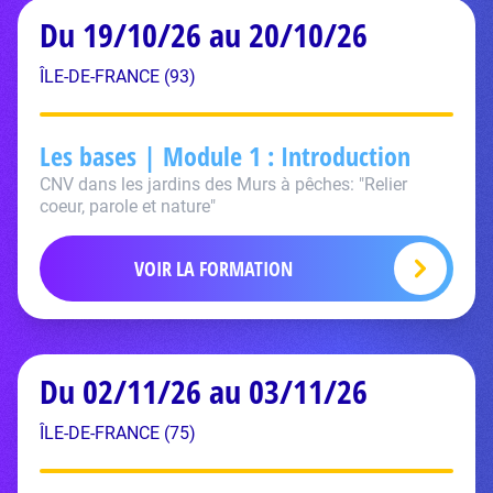
Du 19/10/26 au 20/10/26
ÎLE-DE-FRANCE (93)
Les bases | Module 1 : Introduction
CNV dans les jardins des Murs à pêches: "Relier
coeur, parole et nature"
VOIR LA FORMATION
Du 02/11/26 au 03/11/26
ÎLE-DE-FRANCE (75)