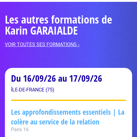
Les autres formations de
Karin GARAIALDE
VOIR TOUTES SES FORMATIONS ›
Du 16/09/26 au 17/09/26
ÎLE-DE-FRANCE (75)
Les approfondissements essentiels | La
colère au service de la relation
Paris 16