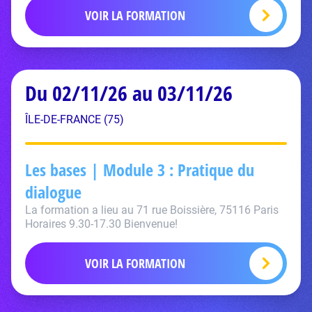
VOIR LA FORMATION
Du 02/11/26 au 03/11/26
ÎLE-DE-FRANCE (75)
Les bases | Module 3 : Pratique du
dialogue
La formation a lieu au 71 rue Boissière, 75116 Paris
Horaires 9.30-17.30 Bienvenue!
VOIR LA FORMATION