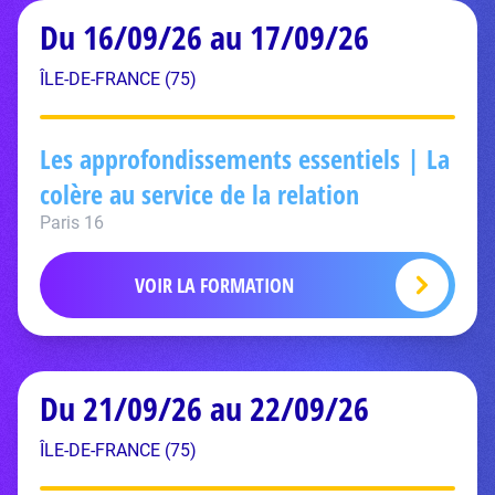
Du 16/09/26 au 17/09/26
ÎLE-DE-FRANCE (75)
Les approfondissements essentiels | La
colère au service de la relation
Paris 16
VOIR LA FORMATION
Du 21/09/26 au 22/09/26
ÎLE-DE-FRANCE (75)