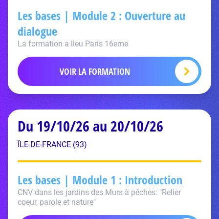
Les bases | Module 2 : Ouverture au
dialogue
La formation a lieu Paris 16eme
VOIR LA FORMATION
Du 19/10/26 au 20/10/26
ÎLE-DE-FRANCE (93)
Les bases | Module 1 : Introduction
CNV dans les jardins des Murs à pêches: "Relier
coeur, parole et nature"