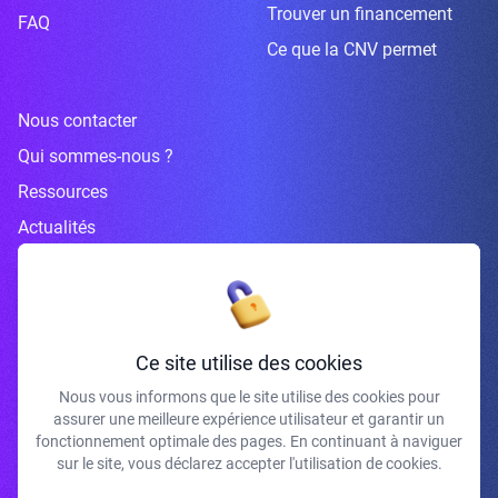
Trouver un financement
FAQ
Ce que la CNV permet
Nous contacter
Qui sommes-nous ?
Ressources
Actualités
Inscrivez-vous à la newsletter
Ce site utilise des cookies
Nous vous informons que le site utilise des cookies pour
assurer une meilleure expérience utilisateur et garantir un
J'accepte de recevoir vos e-mails et confirme avoir pris connaissance de
fonctionnement optimale des pages. En continuant à naviguer
votre politique de confidentialité et mentions légales.
sur le site, vous déclarez accepter l'utilisation de cookies.