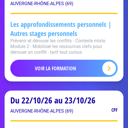
AUVERGNE-RHÔNE-ALPES (69)
Les approfondissements personnels |
Autres stages personnels
Prévenir et dénouer les conflits - Contexte mixte.
Module 2 - Mobiliser les ressources clefs pour
dénouer un conflit - tarif tout cursus
VOIR LA FORMATION
Du 22/10/26 au 23/10/26
CPF
AUVERGNE-RHÔNE-ALPES (69)