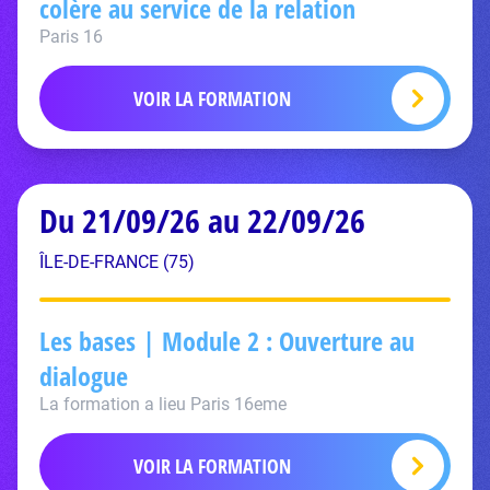
colère au service de la relation
Paris 16
VOIR LA FORMATION
Du 21/09/26 au 22/09/26
ÎLE-DE-FRANCE (75)
Les bases | Module 2 : Ouverture au
dialogue
La formation a lieu Paris 16eme
VOIR LA FORMATION