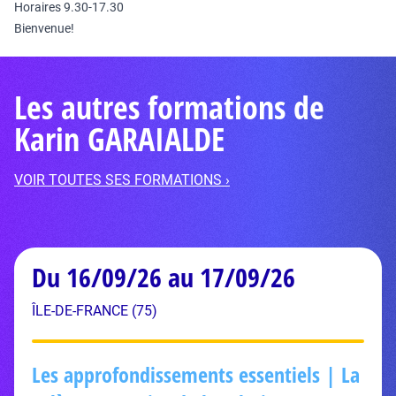
Horaires 9.30-17.30
Bienvenue!
Les autres formations de
Karin GARAIALDE
VOIR TOUTES SES FORMATIONS ›
Du 16/09/26 au 17/09/26
ÎLE-DE-FRANCE (75)
Les approfondissements essentiels | La