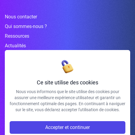
Nous contacter
Qui sommes-nous ?
Ressources
Actualités
Inscrivez-vous à la newsletter
Ce site utilise des cookies
Nous vous informons que le site utilise des cookies pour
assurer une meilleure expérience utilisateur et garantir un
J'accepte de recevoir vos e-mails et confirme avoir pris connaissance de
fonctionnement optimale des pages. En continuant à naviguer
votre politique de confidentialité et mentions légales.
sur le site, vous déclarez accepter l'utilisation de cookies.
S'INSCRIRE
Accepter et continuer