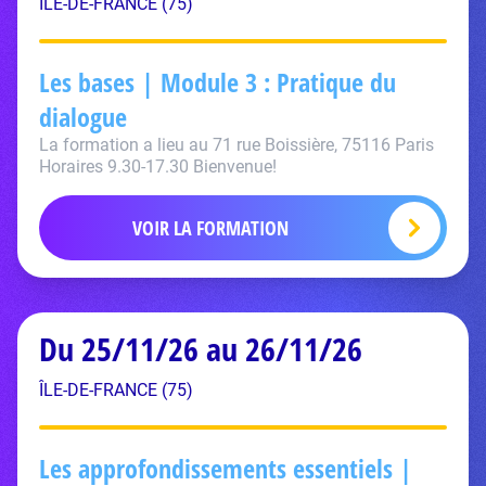
ÎLE-DE-FRANCE (75)
Les bases | Module 3 : Pratique du
dialogue
La formation a lieu au 71 rue Boissière, 75116 Paris
Horaires 9.30-17.30 Bienvenue!
VOIR LA FORMATION
Du 25/11/26 au 26/11/26
ÎLE-DE-FRANCE (75)
Les approfondissements essentiels |