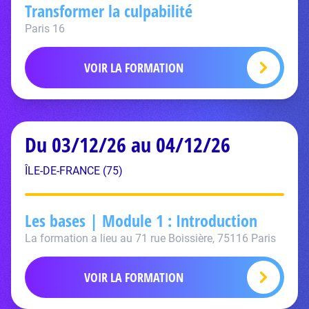
Transformer la culpabilité
Paris 16
VOIR LA FORMATION
Du 03/12/26 au 04/12/26
ÎLE-DE-FRANCE (75)
Les bases | Module 1 : Introduction
La formation a lieu au 71 rue Boissière, 75116 Paris
VOIR LA FORMATION