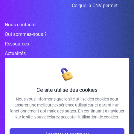
Ce que la CNV permet
Nous contacter
Qui sommes-nous ?
Ressources
Actualités
Inscrivez-vous à la newsletter
Ce site utilise des cookies
Nous vous informons que le site utilise des cookies pour
assurer une meilleure expérience utilisateur et garantir un
J'accepte de recevoir vos e-mails et confirme avoir pris connaissance de
fonctionnement optimale des pages. En continuant à naviguer
votre politique de confidentialité et mentions légales.
sur le site, vous déclarez accepter l'utilisation de cookies.
S'INSCRIRE