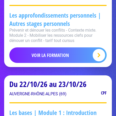
Les approfondissements personnels |
Autres stages personnels
Prévenir et dénouer les conflits - Contexte mixte.
Module 2 - Mobiliser les ressources clefs pour
dénouer un conflit - tarif tout cursus
VOIR LA FORMATION
Du 22/10/26 au 23/10/26
CPF
AUVERGNE-RHÔNE-ALPES (69)
Les bases | Module 1 : Introduction