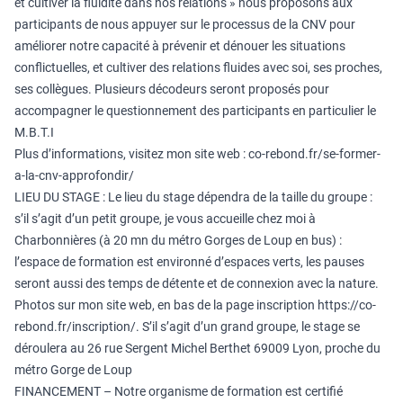
et cultiver la fluidité dans nos relations » nous proposons aux
participants de nous appuyer sur le processus de la CNV pour
améliorer notre capacité à prévenir et dénouer les situations
conflictuelles, et cultiver des relations fluides avec soi, ses proches,
ses collègues. Plusieurs décodeurs seront proposés pour
accompagner le questionnement des participants en particulier le
M.B.T.I
Plus d’informations, visitez mon site web :
co-rebond.fr/se-former-
a-la-cnv-approfondir/
LIEU DU STAGE : Le lieu du stage dépendra de la taille du groupe :
s’il s’agit d’un petit groupe, je vous accueille chez moi à
Charbonnières (à 20 mn du métro Gorges de Loup en bus) :
l’espace de formation est environné d’espaces verts, les pauses
seront aussi des temps de détente et de connexion avec la nature.
Photos sur mon site web, en bas de la page inscription
https://co-
rebond.fr/inscription/
. S’il s’agit d’un grand groupe, le stage se
déroulera au 26 rue Sergent Michel Berthet 69009 Lyon, proche du
métro Gorge de Loup
FINANCEMENT – Notre organisme de formation est certifié