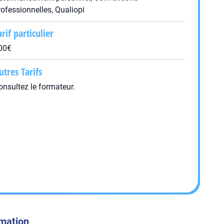
rofessionnelles, Qualiopi
arif particulier
00€
utres Tarifs
onsultez le formateur.
rmation