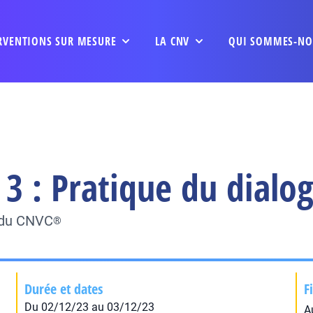
RVENTIONS SUR MESURE
LA CNV
QUI SOMMES-NO
3 : Pratique du dialo
e du CNVC
®
Durée et dates
F
Du 02/12/23 au 03/12/23
A