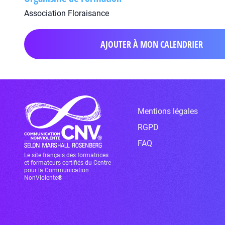
Association Floraisance
AJOUTER À MON CALENDRIER
Mentions légales
RGPD
FAQ
Le site français des formatrices
et formateurs certifiés du Centre
pour la Communication
NonViolente®