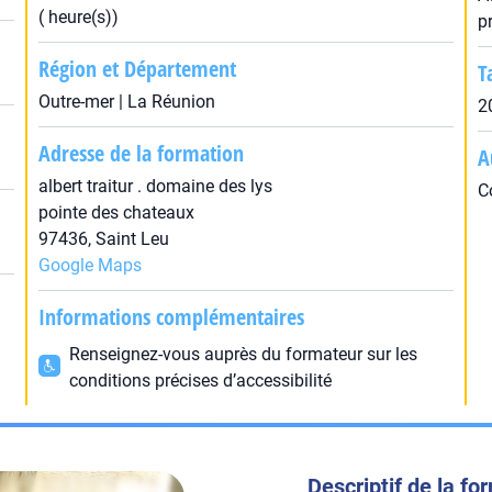
( heure(s))
p
Région et Département
T
Outre-mer | La Réunion
2
Adresse de la formation
A
albert traitur . domaine des lys
C
pointe des chateaux
97436, Saint Leu
Google Maps
Informations complémentaires
Renseignez-vous auprès du formateur sur les
conditions précises d’accessibilité
Descriptif de la fo