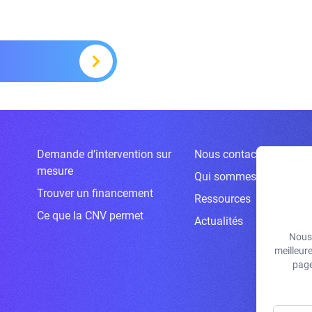
Demande d’intervention sur
Nous contacter
mesure
Qui sommes-nous ?
Trouver un financement
Ressources
Ce que la CNV permet
Actualités
Nous 
meilleur
page