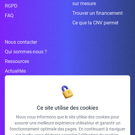
sur mesure
RGPD
Trouver un financement
FAQ
Ce que la CNV permet
Nous contacter
Qui sommes-nous ?
Ressources
Actualités
Inscrivez-vous à la newsletter
Ce site utilise des cookies
Nous vous informons que le site utilise des cookies pour
assurer une meilleure expérience utilisateur et garantir un
J'accepte de recevoir vos e-mails et confirme avoir pris connaissance de
fonctionnement optimale des pages. En continuant à naviguer
votre politique de confidentialité et mentions légales.