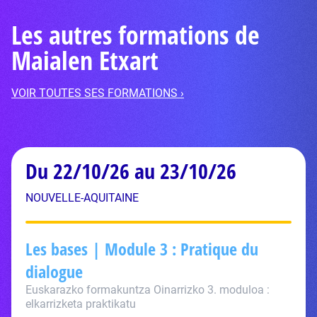
Les autres formations de
Maialen Etxart
VOIR TOUTES SES FORMATIONS ›
Du 22/10/26 au 23/10/26
NOUVELLE-AQUITAINE
Les bases | Module 3 : Pratique du
dialogue
Euskarazko formakuntza Oinarrizko 3. moduloa :
elkarrizketa praktikatu