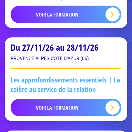
VOIR LA FORMATION
Du 27/11/26 au 28/11/26
PROVENCE-ALPES-CÔTE D'AZUR (06)
Les approfondissements essentiels | La
colère au service de la relation
VOIR LA FORMATION