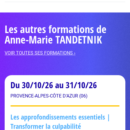
Les autres formations de
Anne-Marie TANDETNIK
VOIR TOUTES SES FORMATIONS ›
Du 30/10/26 au 31/10/26
PROVENCE-ALPES-CÔTE D'AZUR (06)
Les approfondissements essentiels |
Transformer la culpabilité