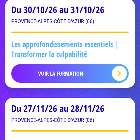
Du 30/10/26 au 31/10/26
PROVENCE-ALPES-CÔTE D'AZUR (06)
Les approfondissements essentiels |
Transformer la culpabilité
VOIR LA FORMATION
Du 27/11/26 au 28/11/26
PROVENCE-ALPES-CÔTE D'AZUR (06)