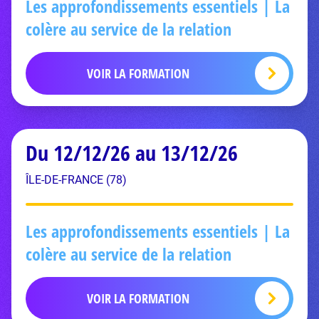
Les approfondissements essentiels | La
colère au service de la relation
VOIR LA FORMATION
Du 12/12/26 au 13/12/26
ÎLE-DE-FRANCE (78)
Les approfondissements essentiels | La
colère au service de la relation
VOIR LA FORMATION