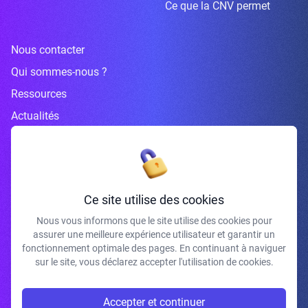
Ce que la CNV permet
Nous contacter
Qui sommes-nous ?
Ressources
Actualités
Inscrivez-vous à la newsletter
Ce site utilise des cookies
Nous vous informons que le site utilise des cookies pour
assurer une meilleure expérience utilisateur et garantir un
J'accepte de recevoir vos e-mails et confirme avoir pris connaissance de
fonctionnement optimale des pages. En continuant à naviguer
votre politique de confidentialité et mentions légales.
sur le site, vous déclarez accepter l'utilisation de cookies.
S'INSCRIRE
Accepter et continuer