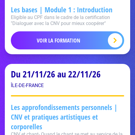
Les bases | Module 1 : Introduction
Eligible au CPF dans le cadre de la certification
"Dialoguer avec la CNV pour mieux coopérer"
VOIR LA FORMATION
Du 21/11/26 au 22/11/26
ÎLE-DE-FRANCE
Les approfondissements personnels |
CNV et pratiques artistiques et
corporelles
CNV et chant- Quand le chant se met au service de la