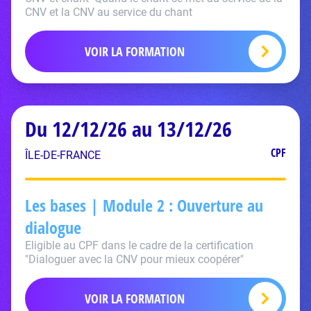
CNV et la CNV au service du chant
VOIR LA FORMATION
Du 12/12/26 au 13/12/26
CPF
ÎLE-DE-FRANCE
Les bases | Module 2 : Ouverture au
dialogue
Eligible au CPF dans le cadre de la certification
"Dialoguer avec la CNV pour mieux coopérer"
VOIR LA FORMATION