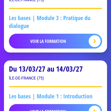
Les bases | Module 3 : Pratique du
dialogue
VOIR LA FORMATION
Du 13/03/27 au 14/03/27
ÎLE-DE-FRANCE (75)
Les bases | Module 1 : Introduction