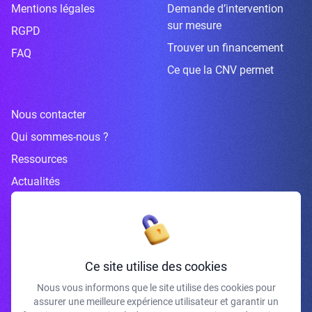
Mentions légales
Demande d’intervention
sur mesure
RGPD
Trouver un financement
FAQ
Ce que la CNV permet
Nous contacter
Qui sommes-nous ?
Ressources
Actualités
Inscrivez-vous à la newsletter
Ce site utilise des cookies
Nous vous informons que le site utilise des cookies pour
assurer une meilleure expérience utilisateur et garantir un