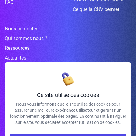
FAQ
Ce que la CNV permet
Nous contacter
Qui sommes-nous ?
Ressources
Actualités
Inscrivez-vous à la newsletter
Ce site utilise des cookies
Nous vous informons que le site utilise des cookies pour
assurer une meilleure expérience utilisateur et garantir un
J'accepte de recevoir vos e-mails et confirme avoir pris connaissance de
fonctionnement optimale des pages. En continuant à naviguer
votre politique de confidentialité et mentions légales.
sur le site, vous déclarez accepter l'utilisation de cookies.