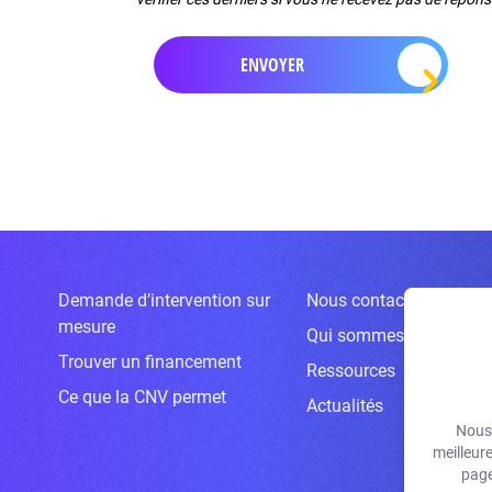
Demande d’intervention sur
Nous contacter
mesure
Qui sommes-nous ?
Trouver un financement
Ressources
Ce que la CNV permet
Actualités
Nous 
meilleur
page