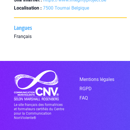
Localisation :
7500 Tournai Belgique
Langues
Français
Mentions légales
RGPD
FAQ
Le site français des formatrices
et formateurs certifiés du Centre
pour la Communication
NonViolente®