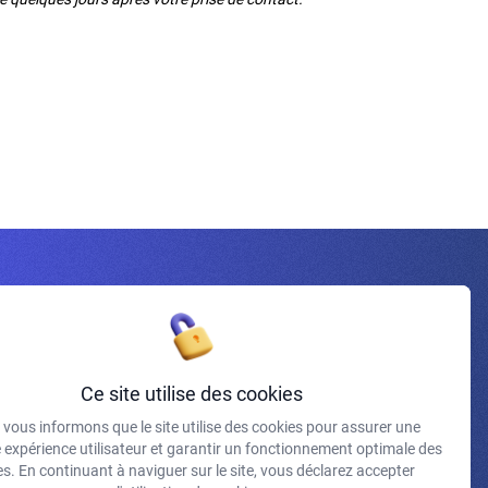
Inscrivez-vous à la newsletter
Ce site utilise des cookies
vous informons que le site utilise des cookies pour assurer une
J'accepte de recevoir vos e-mails et confirme avoir pris
e expérience utilisateur et garantir un fonctionnement optimale des
connaissance de votre politique de confidentialité et
s. En continuant à naviguer sur le site, vous déclarez accepter
mentions légales.