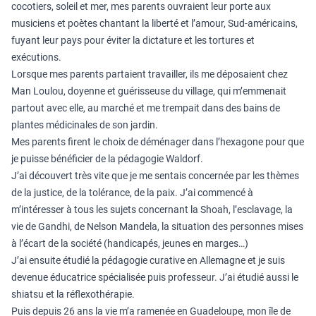
cocotiers, soleil et mer, mes parents ouvraient leur porte aux
musiciens et poètes chantant la liberté et l’amour, Sud-américains,
fuyant leur pays pour éviter la dictature et les tortures et
exécutions.
Lorsque mes parents partaient travailler, ils me déposaient chez
Man Loulou, doyenne et guérisseuse du village, qui m’emmenait
partout avec elle, au marché et me trempait dans des bains de
plantes médicinales de son jardin.
Mes parents firent le choix de déménager dans l’hexagone pour que
je puisse bénéficier de la pédagogie Waldorf.
J’ai découvert très vite que je me sentais concernée par les thèmes
de la justice, de la tolérance, de la paix. J’ai commencé à
m’intéresser à tous les sujets concernant la Shoah, l’esclavage, la
vie de Gandhi, de Nelson Mandela, la situation des personnes mises
à l’écart de la société (handicapés, jeunes en marges…)
J’ai ensuite étudié la pédagogie curative en Allemagne et je suis
devenue éducatrice spécialisée puis professeur. J’ai étudié aussi le
shiatsu et la réflexothérapie.
Puis depuis 26 ans la vie m’a ramenée en Guadeloupe, mon île de