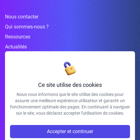
Nous contacter
Qui sommes-nous ?
Ressources
Actualités
Inscrivez-vous à la newsletter
Ce site utilise des cookies
Nous vous informons que le site utilise des cookies pour
assurer une meilleure expérience utilisateur et garantir un
J'accepte de recevoir vos e-mails et confirme avoir pris connaissance de
fonctionnement optimale des pages. En continuant à naviguer
votre politique de confidentialité et mentions légales.
sur le site, vous déclarez accepter l'utilisation de cookies.
S'INSCRIRE
Accepter et continuer