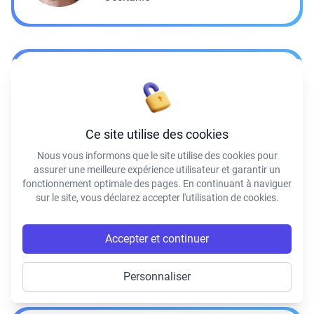
Solenne Le
PERRUN
Formatrice certifiée du CNVC
®
Bretagne
Ce site utilise des cookies
Nous vous informons que le site utilise des cookies pour
assurer une meilleure expérience utilisateur et garantir un
fonctionnement optimale des pages. En continuant à naviguer
sur le site, vous déclarez accepter l'utilisation de cookies.
Noëlle
LEROUX-THIL
Formatrice certifiée du CNVC
®
Nouvelle-Aquitaine, Outre-Mer
Accepter et continuer
Personnaliser