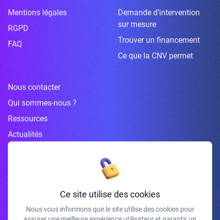
Mentions légales
Demande d’intervention
sur mesure
RGPD
Trouver un financement
FAQ
Ce que la CNV permet
Nous contacter
Qui sommes-nous ?
Ressources
Actualités
Inscrivez-vous à la newsletter
Ce site utilise des cookies
Nous vous informons que le site utilise des cookies pour
assurer une meilleure expérience utilisateur et garantir un