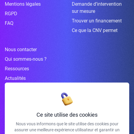
Mentions légales
Demande d’intervention
sur mesure
RGPD
Trouver un financement
FAQ
Ce que la CNV permet
Nous contacter
Qui sommes-nous ?
Ressources
Actualités
Inscrivez-vous à la newsletter
Ce site utilise des cookies
Nous vous informons que le site utilise des cookies pour
assurer une meilleure expérience utilisateur et garantir un